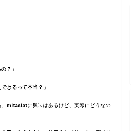
るの？」
えできるって本当？」
品、
mitaslat
に興味はあるけど、実際にどうなの