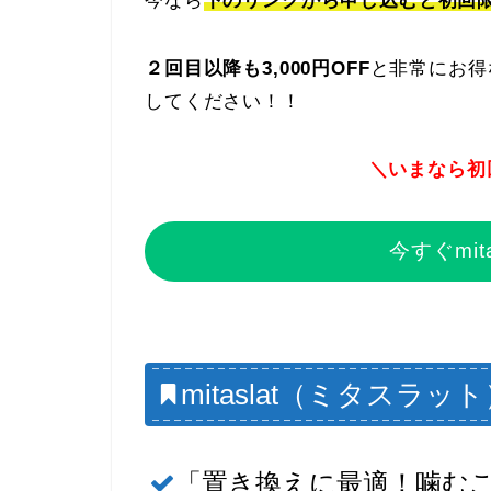
今なら
下のリンクから申し込むと初回限定
２回目以降も3,000円OFF
と非常にお得
してください！！
＼いまなら初回限
今すぐmit
mitaslat（ミタス
「置き換えに最適！噛む